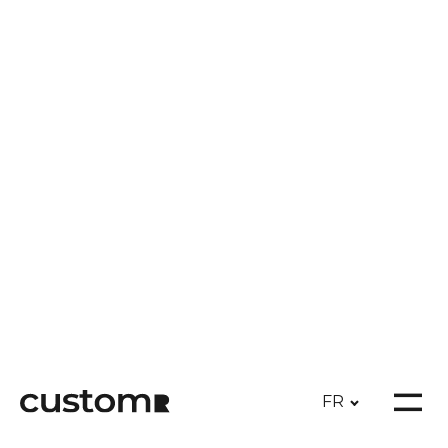
Digitizme
-
Donner une dimension
statutaire à une start-up,
par un repositionnement
et un branding Made in
customR
FR