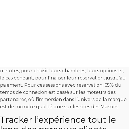
d’activité, les tunnels de réservation sont déportés sur
les moteurs de partenaires spécialisés.
En 2018, 20% des utilisateurs ont amorcé une
réservation : ce critère d’engagement permet
à la marque d’identifier son segment «
intentionniste ».
C’est donc avec l’interface des plateformes tiers que les
clients potentiels interagissent, pendant de longues
minutes, pour choisir leurs chambres, leurs options et,
le cas échéant, pour finaliser leur réservation, jusqu’au
paiement. Pour ces sessions avec réservation, 65% du
temps de connexion est passé sur les moteurs des
partenaires, où l’immersion dans l’univers de la marque
est de moindre qualité que sur les sites des Maisons.
Tracker l’expérience tout le