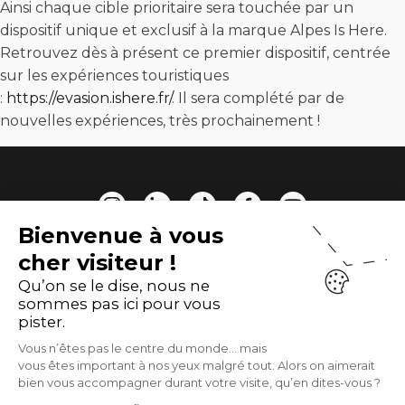
Ainsi chaque cible prioritaire sera touchée par un
dispositif unique et exclusif à la marque Alpes Is Here.
Retrouvez dès à présent ce premier dispositif, centrée
sur les expériences touristiques
:
https://evasion.ishere.fr/
. Il sera complété par de
nouvelles expériences, très prochainement !
Bienvenue à vous
cher visiteur !
5 Quai Hippolyte Jaÿr, 69009 Lyon
Qu’on se le dise, nous ne
04 72 41 06 59
sommes pas ici pour vous
create@customr.fr
pister.
Vous n’êtes pas le centre du monde… mais
newsletter
vous êtes important à nos yeux malgré tout. Alors on aimerait
bien vous accompagner durant votre visite, qu’en dites-vous ?
mentions légales